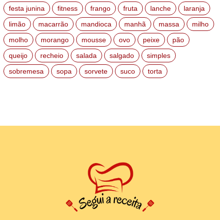
festa junina
fitness
frango
fruta
lanche
laranja
limão
macarrão
mandioca
manhã
massa
milho
molho
morango
mousse
ovo
peixe
pão
queijo
recheio
salada
salgado
simples
sobremesa
sopa
sorvete
suco
torta