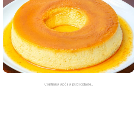
Doce
Pão
Salada
Almoço
Cocada
Continua após a publicidade..