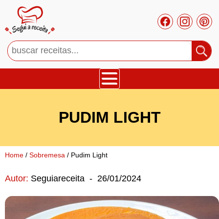
Bolos
PUDIM LIGHT
Tortas
Mousses
Home
/
Sobremesa
/ Pudim Light
Autor:
Seguiareceita
-
26/01/2024
Cupcakes
Salgado