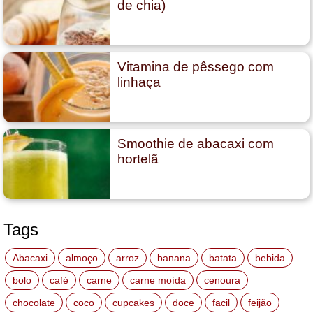
de chia)
Vitamina de pêssego com
linhaça
Smoothie de abacaxi com
hortelã
Tags
Abacaxi
almoço
arroz
banana
batata
bebida
bolo
café
carne
carne moída
cenoura
chocolate
coco
cupcakes
doce
facil
feijão