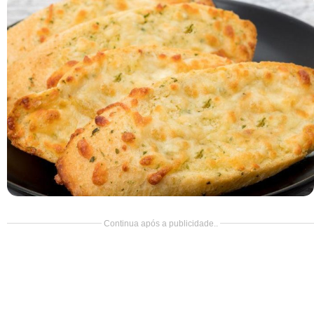
Doce
Pão
Salada
Almoço
Cocada
Continua após a publicidade..