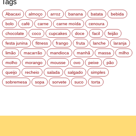
Tags
Abacaxi
almoço
arroz
banana
batata
bebida
bolo
café
carne
carne moída
cenoura
chocolate
coco
cupcakes
doce
facil
feijão
festa junina
fitness
frango
fruta
lanche
laranja
limão
macarrão
mandioca
manhã
massa
milho
molho
morango
mousse
ovo
peixe
pão
queijo
recheio
salada
salgado
simples
sobremesa
sopa
sorvete
suco
torta