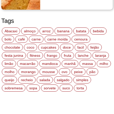
Tags
Abacaxi
almoço
arroz
banana
batata
bebida
bolo
café
carne
carne moída
cenoura
chocolate
coco
cupcakes
doce
facil
feijão
festa junina
fitness
frango
fruta
lanche
laranja
limão
macarrão
mandioca
manhã
massa
milho
molho
morango
mousse
ovo
peixe
pão
queijo
recheio
salada
salgado
simples
sobremesa
sopa
sorvete
suco
torta