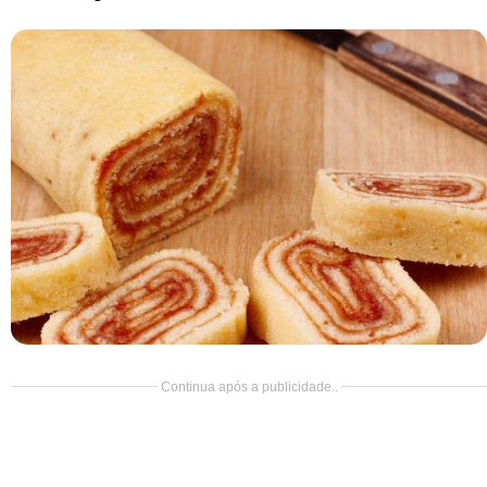
Doce
Pão
Salada
Almoço
Cocada
Continua após a publicidade..