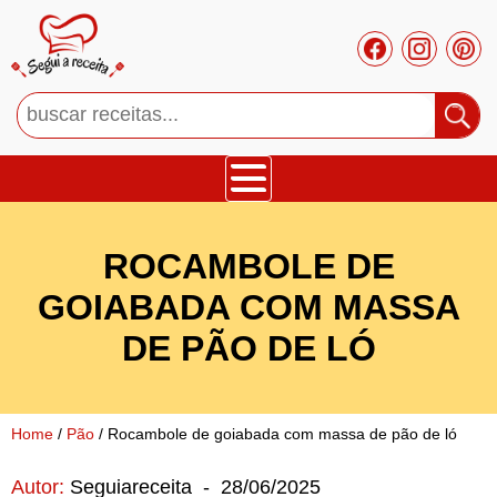
Bolos
ROCAMBOLE DE
Tortas
GOIABADA COM MASSA
DE PÃO DE LÓ
Mousses
Cupcakes
Home
/
Pão
/ Rocambole de goiabada com massa de pão de ló
Salgado
Autor:
Seguiareceita
-
28/06/2025