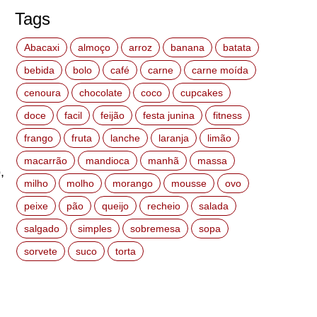
Tags
Abacaxi
almoço
arroz
banana
batata
bebida
bolo
café
carne
carne moída
cenoura
chocolate
coco
cupcakes
doce
facil
feijão
festa junina
fitness
frango
fruta
lanche
laranja
limão
macarrão
mandioca
manhã
massa
,
milho
molho
morango
mousse
ovo
peixe
pão
queijo
recheio
salada
salgado
simples
sobremesa
sopa
sorvete
suco
torta