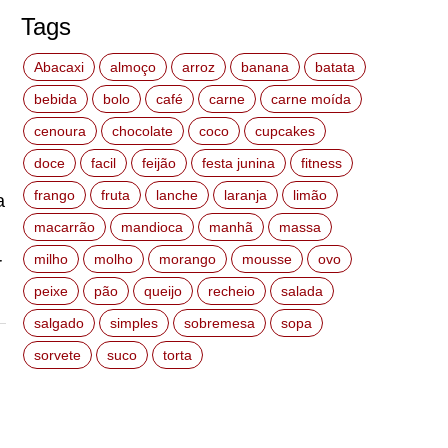
Tags
Abacaxi
almoço
arroz
banana
batata
bebida
bolo
café
carne
carne moída
cenoura
chocolate
coco
cupcakes
doce
facil
feijão
festa junina
fitness
frango
fruta
lanche
laranja
limão
a
macarrão
mandioca
manhã
massa
milho
molho
morango
mousse
ovo
r
peixe
pão
queijo
recheio
salada
salgado
simples
sobremesa
sopa
sorvete
suco
torta