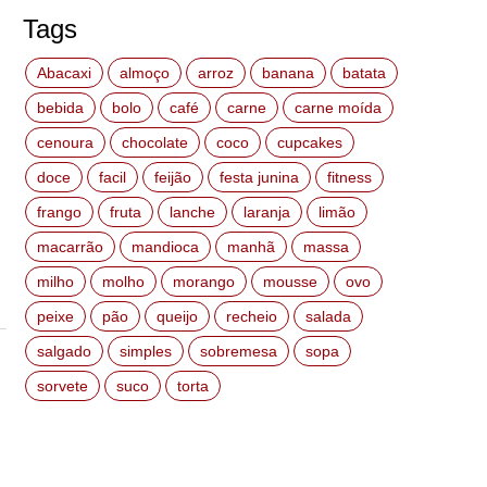
Tags
Abacaxi
almoço
arroz
banana
batata
bebida
bolo
café
carne
carne moída
cenoura
chocolate
coco
cupcakes
doce
facil
feijão
festa junina
fitness
frango
fruta
lanche
laranja
limão
macarrão
mandioca
manhã
massa
milho
molho
morango
mousse
ovo
peixe
pão
queijo
recheio
salada
salgado
simples
sobremesa
sopa
sorvete
suco
torta