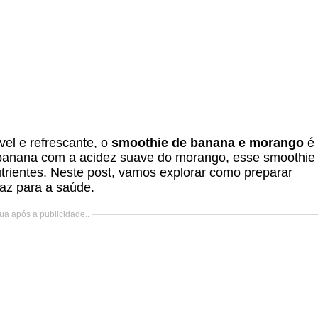
el e refrescante, o
smoothie de banana e morango
é
 banana com a acidez suave do morango, esse smoothie
trientes. Neste post, vamos explorar como preparar
raz para a saúde.
ua após a publicidade..