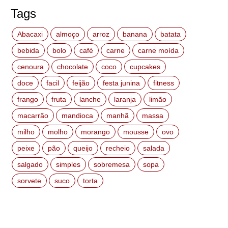
Tags
Abacaxi
almoço
arroz
banana
batata
bebida
bolo
café
carne
carne moída
cenoura
chocolate
coco
cupcakes
doce
facil
feijão
festa junina
fitness
frango
fruta
lanche
laranja
limão
macarrão
mandioca
manhã
massa
milho
molho
morango
mousse
ovo
peixe
pão
queijo
recheio
salada
salgado
simples
sobremesa
sopa
sorvete
suco
torta