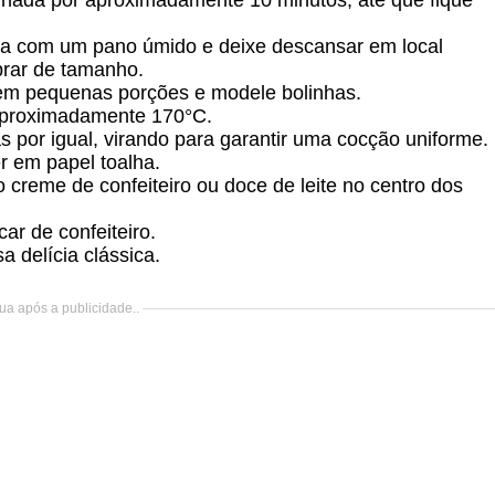
hada por aproximadamente 10 minutos, até que fique
bra com um pano úmido e deixe descansar em local
brar de tamanho.
 em pequenas porções e modele bolinhas.
aproximadamente 170°C.
s por igual, virando para garantir uma cocção uniforme.
r em papel toalha.
 o creme de confeiteiro ou doce de leite no centro dos
r de confeiteiro.
a delícia clássica.
ua após a publicidade..