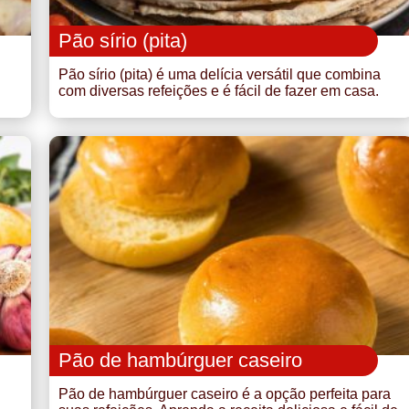
Pão sírio (pita)
Pão sírio (pita) é uma delícia versátil que combina
com diversas refeições e é fácil de fazer em casa.
Pão de hambúrguer caseiro
Pão de hambúrguer caseiro é a opção perfeita para