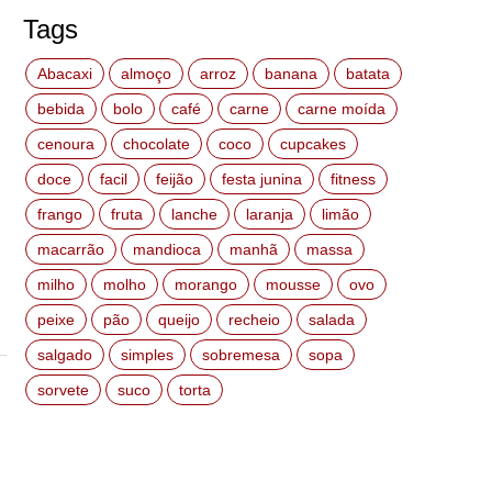
Tags
Abacaxi
almoço
arroz
banana
batata
bebida
bolo
café
carne
carne moída
cenoura
chocolate
coco
cupcakes
doce
facil
feijão
festa junina
fitness
frango
fruta
lanche
laranja
limão
macarrão
mandioca
manhã
massa
milho
molho
morango
mousse
ovo
peixe
pão
queijo
recheio
salada
salgado
simples
sobremesa
sopa
sorvete
suco
torta