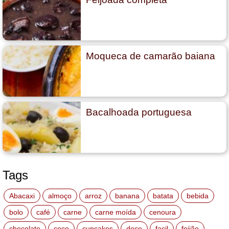
Moqueca de camarão baiana
Bacalhoada portuguesa
Tags
Abacaxi
almoço
arroz
banana
batata
bebida
bolo
café
carne
carne moída
cenoura
chocolate
coco
cupcakes
doce
facil
feijão