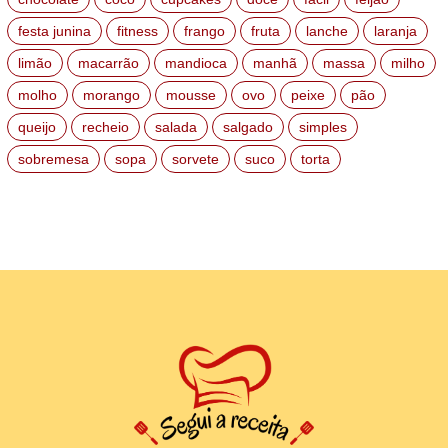
festa junina
fitness
frango
fruta
lanche
laranja
limão
macarrão
mandioca
manhã
massa
milho
molho
morango
mousse
ovo
peixe
pão
queijo
recheio
salada
salgado
simples
sobremesa
sopa
sorvete
suco
torta