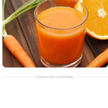
Doce
Pão
Salada
Almoço
Cocada
Continua após a publicidade..