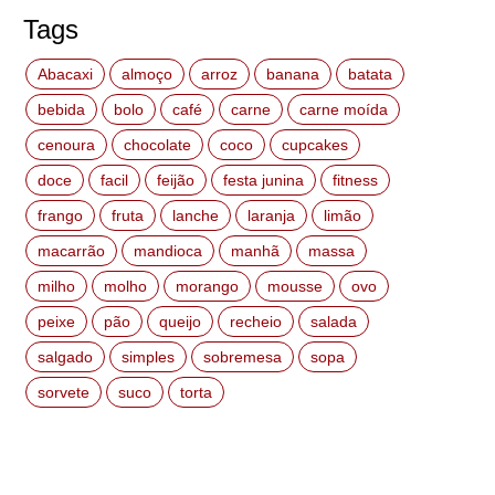
Tags
Abacaxi
almoço
arroz
banana
batata
bebida
bolo
café
carne
carne moída
cenoura
chocolate
coco
cupcakes
doce
facil
feijão
festa junina
fitness
frango
fruta
lanche
laranja
limão
macarrão
mandioca
manhã
massa
milho
molho
morango
mousse
ovo
peixe
pão
queijo
recheio
salada
salgado
simples
sobremesa
sopa
sorvete
suco
torta