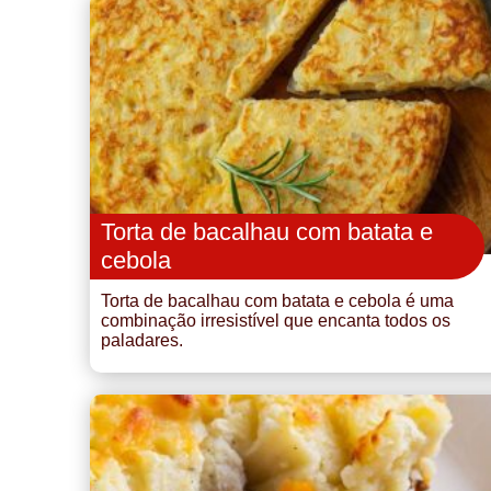
Torta de bacalhau com batata e
cebola
Torta de bacalhau com batata e cebola é uma
combinação irresistível que encanta todos os
paladares.