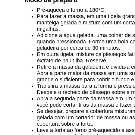
Pré-aqueça o forno a 180°C.
Para fazer a massa, em uma tigela grande,
manteiga gelada e misture com um cort
migalhas.
Adicione a água gelada, uma colher de 
quando pressionada. Forme uma bola com
geladeira por cerca de 30 minutos.
Em outra tigela, misture os pêssegos fat
extrato de baunilha. Reserve.
Retire a massa da geladeira e divida-a
Abra a parte maior da massa em uma sup
grande o suficiente para cobrir o fundo e
Transfira a massa para a forma e pressi
Despeje o recheio de pêssego sobre a 
Abra a segunda parte da massa em um cír
você pode cortar tiras da massa e fazer
Se desejar, prepare a cobertura mistura
gelada com um cortador de massa ou as 
cobertura sobre a torta.
Leve a torta ao forno pré-aquecido e as