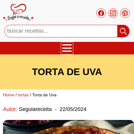
Bolos
TORTA DE UVA
Tortas
Mousses
Home
/
tortas
/ Torta de Uva
Autor:
Seguiareceita
-
22/05/2024
Cupcakes
Salgado