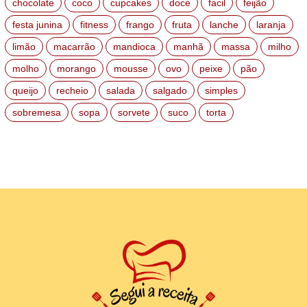
chocolate
coco
cupcakes
doce
facil
feijão
festa junina
fitness
frango
fruta
lanche
laranja
limão
macarrão
mandioca
manhã
massa
milho
molho
morango
mousse
ovo
peixe
pão
queijo
recheio
salada
salgado
simples
sobremesa
sopa
sorvete
suco
torta