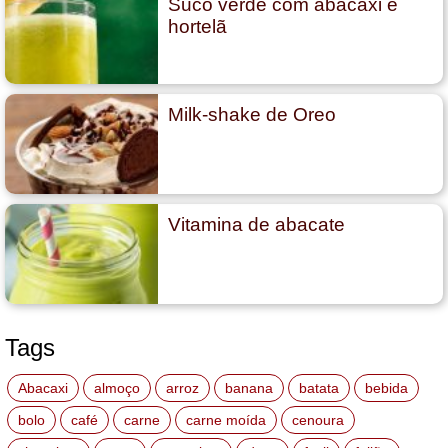
Suco verde com abacaxi e
hortelã
Milk-shake de Oreo
Vitamina de abacate
Tags
Abacaxi
almoço
arroz
banana
batata
bebida
bolo
café
carne
carne moída
cenoura