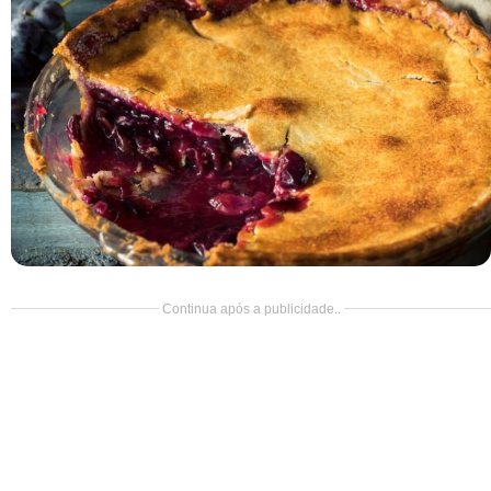
Doce
Pão
Salada
Almoço
Cocada
Continua após a publicidade..