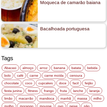
Moqueca de camarão baiana
Bacalhoada portuguesa
Tags
Abacaxi
almoço
arroz
banana
batata
bebida
bolo
café
carne
carne moída
cenoura
chocolate
coco
cupcakes
doce
facil
feijão
festa junina
fitness
frango
fruta
lanche
laranja
limão
macarrão
mandioca
manhã
massa
milho
molho
morango
mousse
ovo
peixe
pão