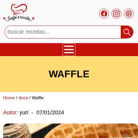
Bolos
WAFFLE
Tortas
Mousses
Home
/
doce
/ Waffle
Autor:
yuri
-
07/01/2024
Cupcakes
Salgado