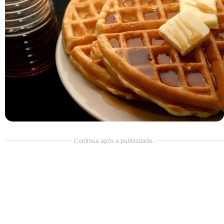
Doce
Pão
Salada
Almoço
Cocada
Continua após a publicidade..