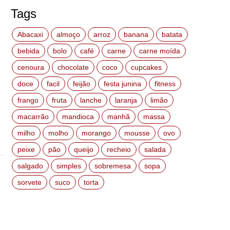
Tags
Abacaxi
almoço
arroz
banana
batata
bebida
bolo
café
carne
carne moída
cenoura
chocolate
coco
cupcakes
doce
facil
feijão
festa junina
fitness
frango
fruta
lanche
laranja
limão
macarrão
mandioca
manhã
massa
milho
molho
morango
mousse
ovo
peixe
pão
queijo
recheio
salada
salgado
simples
sobremesa
sopa
sorvete
suco
torta