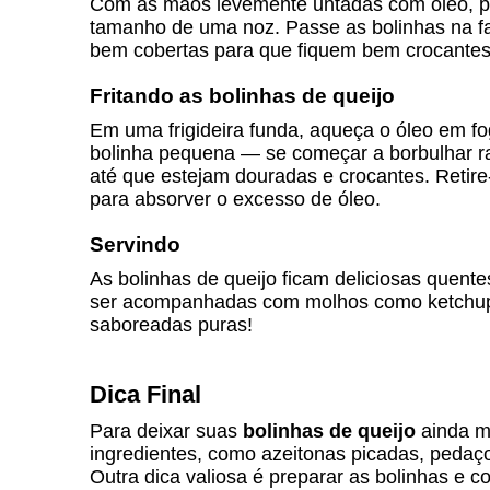
Com as mãos levemente untadas com óleo, p
tamanho de uma noz. Passe as bolinhas na fa
bem cobertas para que fiquem bem crocantes
Fritando as bolinhas de queijo
Em uma frigideira funda, aqueça o óleo em f
bolinha pequena — se começar a borbulhar ra
até que estejam douradas e crocantes. Retir
para absorver o excesso de óleo.
Servindo
As bolinhas de queijo ficam deliciosas quente
ser acompanhadas com molhos como ketchup
saboreadas puras!
Dica Final
Para deixar suas
bolinhas de queijo
ainda ma
ingredientes, como azeitonas picadas, pedaç
Outra dica valiosa é preparar as bolinhas e con