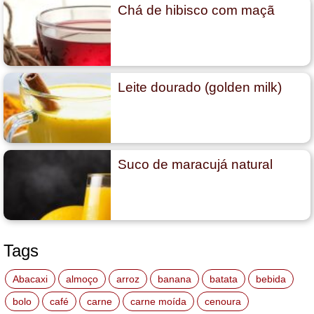
Chá de hibisco com maçã
Leite dourado (golden milk)
Suco de maracujá natural
Tags
Abacaxi
almoço
arroz
banana
batata
bebida
bolo
café
carne
carne moída
cenoura