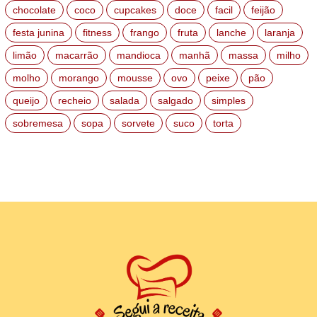
chocolate
coco
cupcakes
doce
facil
feijão
festa junina
fitness
frango
fruta
lanche
laranja
limão
macarrão
mandioca
manhã
massa
milho
molho
morango
mousse
ovo
peixe
pão
queijo
recheio
salada
salgado
simples
sobremesa
sopa
sorvete
suco
torta