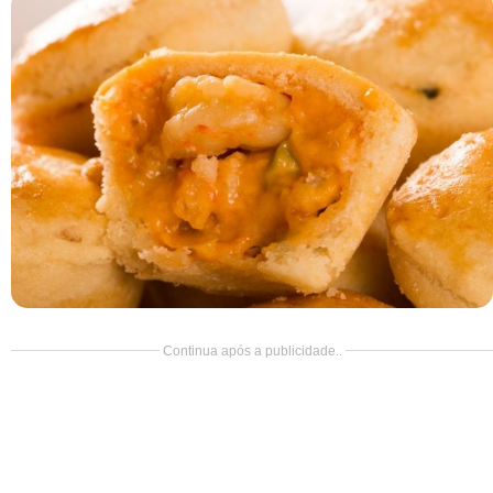
Doce
Pão
Salada
Almoço
Cocada
Continua após a publicidade..