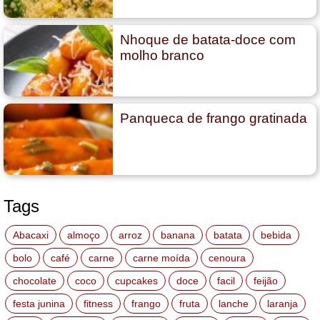
Nhoque de batata-doce com
molho branco
Panqueca de frango gratinada
Tags
Abacaxi
almoço
arroz
banana
batata
bebida
bolo
café
carne
carne moída
cenoura
chocolate
coco
cupcakes
doce
facil
feijão
festa junina
fitness
frango
fruta
lanche
laranja