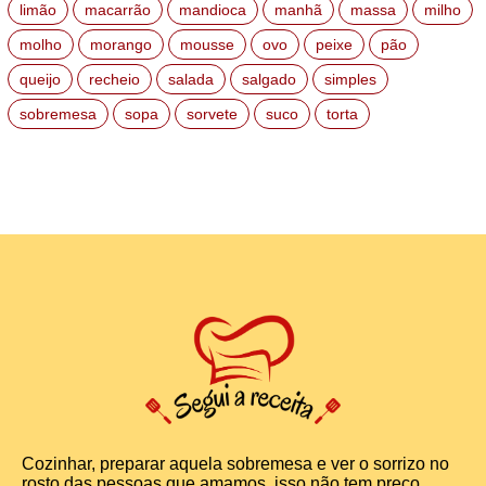
limão
macarrão
mandioca
manhã
massa
milho
molho
morango
mousse
ovo
peixe
pão
queijo
recheio
salada
salgado
simples
sobremesa
sopa
sorvete
suco
torta
Cozinhar, preparar aquela sobremesa e ver o sorrizo no
rosto das pessoas que amamos, isso não tem preço.