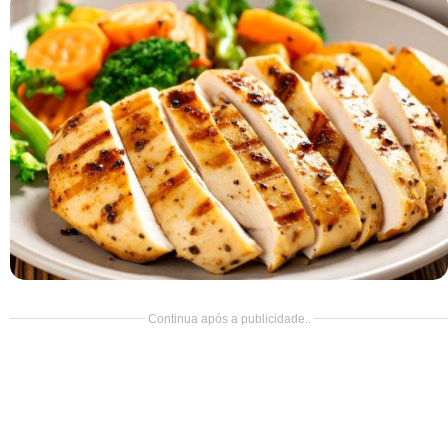
Doce
Pão
Salada
Almoço
Cocada
Continua após a publicidade..