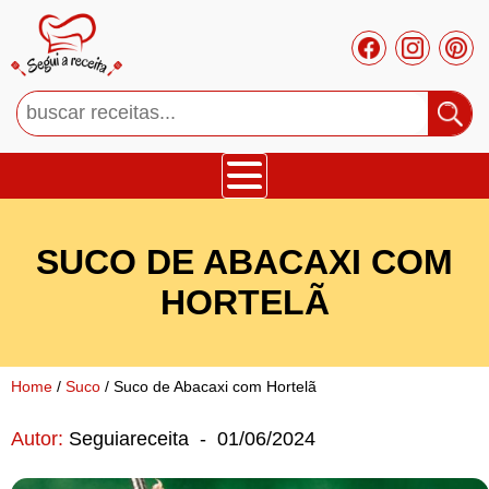
Bolos
SUCO DE ABACAXI COM
Tortas
HORTELÃ
Mousses
Home
/
Suco
/ Suco de Abacaxi com Hortelã
Cupcakes
Autor:
Seguiareceita
-
01/06/2024
Salgado