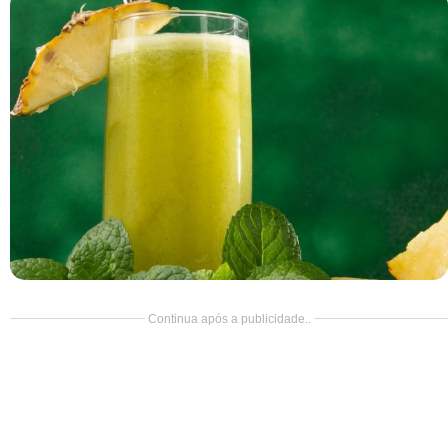
Doce
Pão
Salada
Almoço
Cocada
Continua após a publicidade..