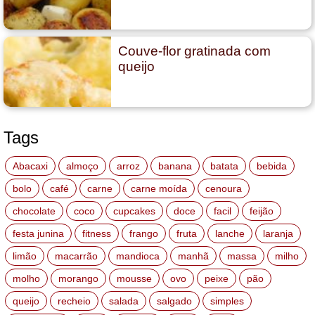
Couve-flor gratinada com
queijo
Tags
Abacaxi
almoço
arroz
banana
batata
bebida
bolo
café
carne
carne moída
cenoura
chocolate
coco
cupcakes
doce
facil
feijão
festa junina
fitness
frango
fruta
lanche
laranja
limão
macarrão
mandioca
manhã
massa
milho
molho
morango
mousse
ovo
peixe
pão
queijo
recheio
salada
salgado
simples