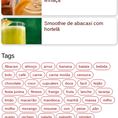
linhaça
Smoothie de abacaxi com
hortelã
Tags
Abacaxi
almoço
arroz
banana
batata
bebida
bolo
café
carne
carne moída
cenoura
chocolate
coco
cupcakes
doce
facil
feijão
festa junina
fitness
frango
fruta
lanche
laranja
limão
macarrão
mandioca
manhã
massa
milho
molho
morango
mousse
ovo
peixe
pão
queijo
recheio
salada
salgado
simples