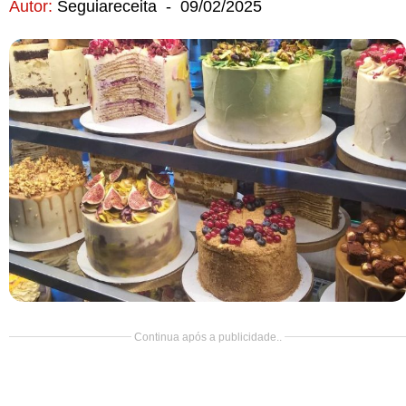
Autor:
Seguiareceita
-
09/02/2025
Doce
Pão
Salada
Almoço
Cocada
Continua após a publicidade..